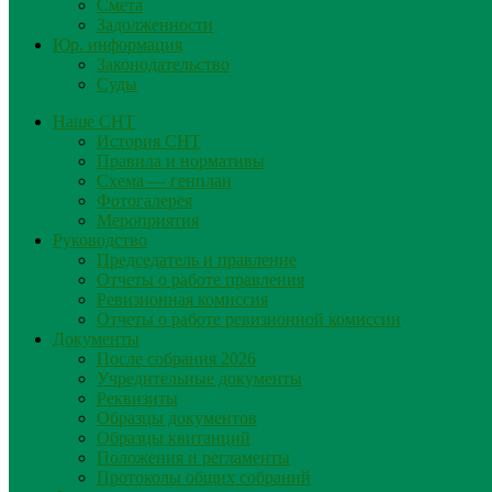
Смета
Задолженности
Юр. информация
Законодательство
Суды
Наше СНТ
История СНТ
Правила и нормативы
Схема — генплан
Фотогалерея
Мероприятия
Руководство
Председатель и правление
Отчеты о работе правления
Ревизионная комиссия
Отчеты о работе ревизионной комиссии
Документы
После собрания 2026
Учредительные документы
Реквизиты
Образцы документов
Образцы квитанций
Положения и регламенты
Протоколы общих собраний