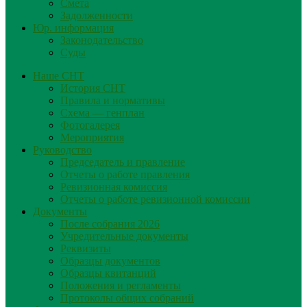
Смета
Задолженности
Юр. информация
Законодательство
Суды
Наше СНТ
История СНТ
Правила и нормативы
Схема — генплан
Фотогалерея
Мероприятия
Руководство
Председатель и правление
Отчеты о работе правления
Ревизионная комиссия
Отчеты о работе ревизионной комиссии
Документы
После собрания 2026
Учредительные документы
Реквизиты
Образцы документов
Образцы квитанций
Положения и регламенты
Протоколы общих собраний