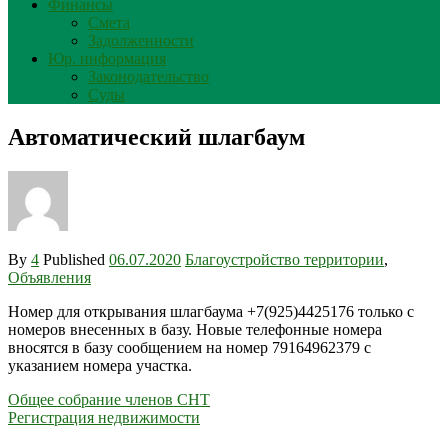
Финансы
Смета
Задолженности
Юр. информация
Законодательство
Суды
Автоматический шлагбаум
By
4
Published
06.07.2020
Благоустройство территории
,
Объявления
Номер для открывания шлагбаума +7(925)4425176 только с
номеров внесенных в базу. Новые телефонные номера
вносятся в базу сообщением на номер 79164962379 с
указанием номера участка.
Навигация
Общее собрание членов СНТ
Регистрация недвижимости
по