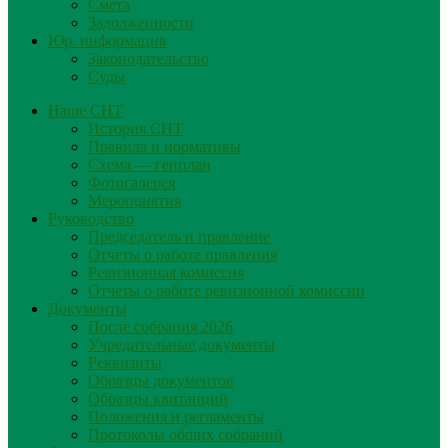
Смета
Задолженности
Юр. информация
Законодательство
Суды
Наше СНТ
История СНТ
Правила и нормативы
Схема — генплан
Фотогалерея
Мероприятия
Руководство
Председатель и правление
Отчеты о работе правления
Ревизионная комиссия
Отчеты о работе ревизионной комиссии
Документы
После собрания 2026
Учредительные документы
Реквизиты
Образцы документов
Образцы квитанций
Положения и регламенты
Протоколы общих собраний